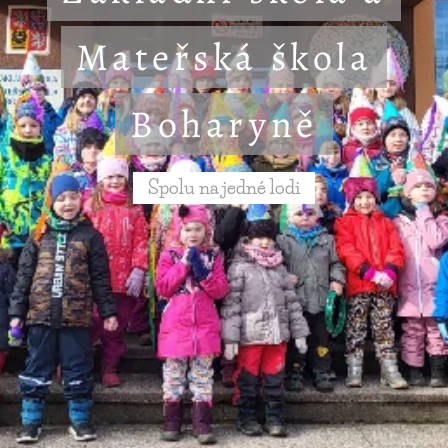
Mateřská škola
Boharyně
Spolu
na jedné lodi